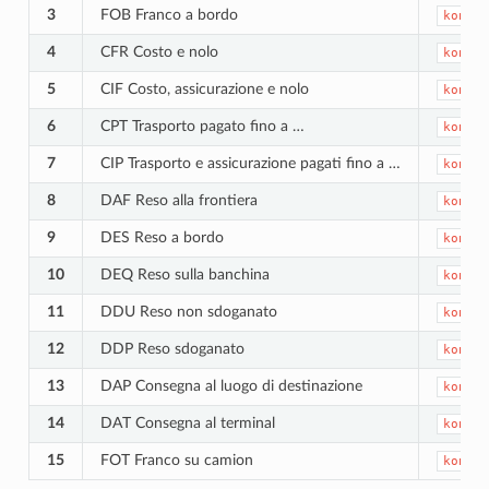
3
FOB Franco a bordo
kongal
4
CFR Costo e nolo
kongal
5
CIF Costo, assicurazione e nolo
kongal
6
CPT Trasporto pagato fino a …
kongal
7
CIP Trasporto e assicurazione pagati fino a …
kongal
8
DAF Reso alla frontiera
kongal
9
DES Reso a bordo
kongal
10
DEQ Reso sulla banchina
kongal
11
DDU Reso non sdoganato
kongal
12
DDP Reso sdoganato
kongal
13
DAP Consegna al luogo di destinazione
kongal
14
DAT Consegna al terminal
kongal
15
FOT Franco su camion
kongal