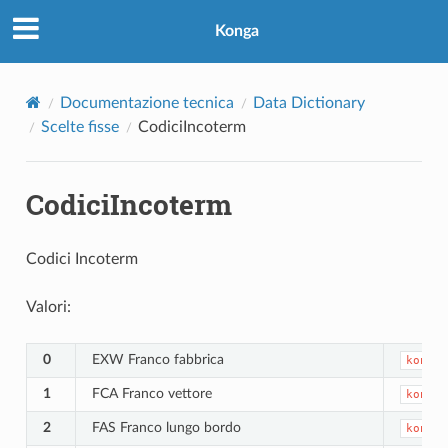
Konga
Documentazione tecnica
Data Dictionary
Scelte fisse
CodiciIncoterm
CodiciIncoterm
Codici Incoterm
Valori:
0
EXW Franco fabbrica
kongal
1
FCA Franco vettore
kongal
2
FAS Franco lungo bordo
kongal