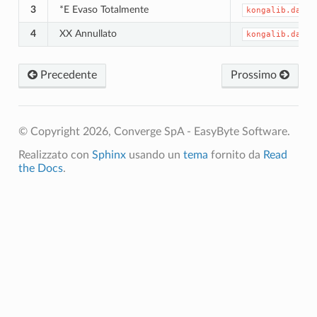
3
*E Evaso Totalmente
kongalib.data_
4
XX Annullato
kongalib.data_
Precedente
Prossimo
© Copyright 2026, Converge SpA - EasyByte Software.
Realizzato con
Sphinx
usando un
tema
fornito da
Read
the Docs
.