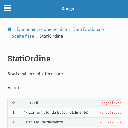
Konga
Documentazione tecnica
Data Dictionary
Scelte fisse
StatiOrdine
StatiOrdine
Stati degli ordini a fornitore
Valori:
0
– Inserito
kongalib.data_
1
*- Confermato (da Evad. Totalmente)
kongalib.data_
2
*P Evaso Parzialmente
kongalib.data_