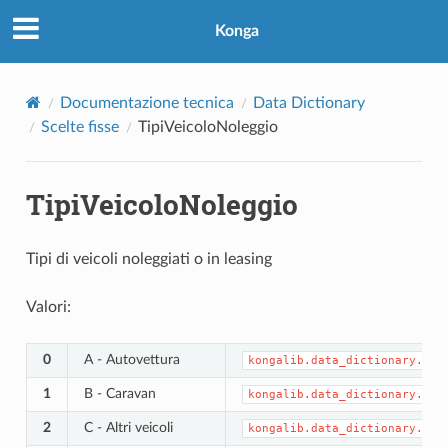
Konga
Documentazione tecnica
Data Dictionary
Scelte fisse
TipiVeicoloNoleggio
TipiVeicoloNoleggio
Tipi di veicoli noleggiati o in leasing
Valori:
0
A - Autovettura
kongalib.data_dictionary.CHO
1
B - Caravan
kongalib.data_dictionary.CHO
2
C - Altri veicoli
kongalib.data_dictionary.CHO