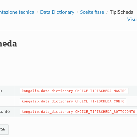
tazione tecnica
Data Dictionary
Scelte fisse
TipiScheda
Visu
heda
o
kongalib.data_dictionary.CHOICE_TIPISCHEDA_MASTRO
kongalib.data_dictionary.CHOICE_TIPISCHEDA_CONTO
conto
kongalib.data_dictionary.CHOICE_TIPISCHEDA_SOTTOCONTO
te