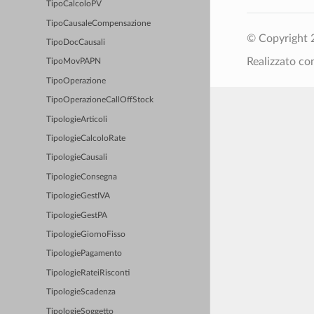
TipoCalcoloPV
TipoCausaleCompensazione
© Copyright 
TipoDocCausali
Realizzato c
TipoMovPAPN
TipoOperazione
TipoOperazioneCallOffStock
TipologieArticoli
TipologieCalcoloRate
TipologieCausali
TipologieConsegna
TipologieGestIVA
TipologieGestPA
TipologieGiornoFisso
TipologiePagamento
TipologieRateiRisconti
TipologieScadenza
TipologieSoggetto