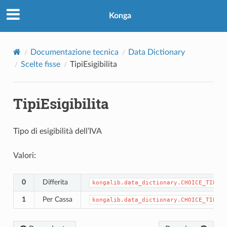
Konga
Documentazione tecnica
Data Dictionary
Scelte fisse
TipiEsigibilita
TipiEsigibilita
Tipo di esigibilità dell’IVA
Valori:
0
Differita
kongalib.data_dictionary.CHOICE_TIPIES
1
Per Cassa
kongalib.data_dictionary.CHOICE_TIPIES