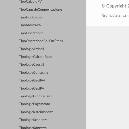
TipoCalcoloPV
© Copyright 
TipoCausaleCompensazione
Realizzato c
TipoDocCausali
TipoMovPAPN
TipoOperazione
TipoOperazioneCallOffStock
TipologieArticoli
TipologieCalcoloRate
TipologieCausali
TipologieConsegna
TipologieGestIVA
TipologieGestPA
TipologieGiornoFisso
TipologiePagamento
TipologieRateiRisconti
TipologieScadenza
TipologieSoggetto