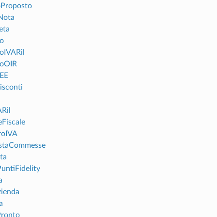
oProposto
Nota
eta
o
oIVARil
roOIR
CEE
isconti
ARil
eFiscale
roIVA
estaCommesse
ta
untiFidelity
a
zienda
a
Pronto