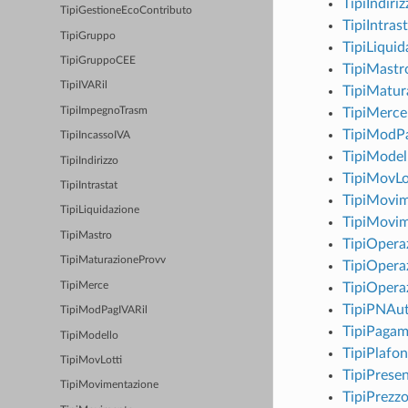
TipiIndiriz
TipiGestioneEcoContributo
TipiIntras
TipiGruppo
TipiLiquid
TipiGruppoCEE
TipiMastr
TipiIVARil
TipiMatur
TipiImpegnoTrasm
TipiMerce
TipiModPa
TipiIncassoIVA
TipiModel
TipiIndirizzo
TipiMovLo
TipiIntrastat
TipiMovim
TipiLiquidazione
TipiMovi
TipiMastro
TipiOpera
TipiMaturazioneProvv
TipiOpera
TipiMerce
TipiOpera
TipiPNAu
TipiModPagIVARil
TipiPaga
TipiModello
TipiPlafo
TipiMovLotti
TipiPrese
TipiMovimentazione
TipiPrezz