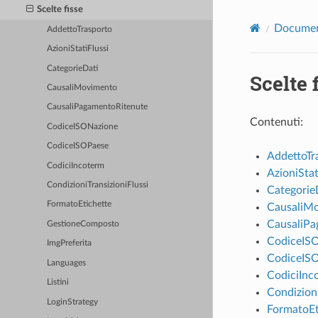
Scelte fisse
Documen
AddettoTrasporto
AzioniStatiFlussi
CategorieDati
Scelte 
CausaliMovimento
CausaliPagamentoRitenute
Contenuti:
CodiceISONazione
CodiceISOPaese
AddettoTr
CodiciIncoterm
AzioniStat
CondizioniTransizioniFlussi
Categorie
FormatoEtichette
CausaliM
CausaliPa
GestioneComposto
CodiceIS
ImgPreferita
CodiceIS
Languages
CodiciInc
Listini
Condizioni
LoginStrategy
FormatoEt