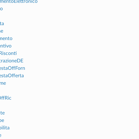
mentoElettronico
to
ta
ne
mento
entivo
Risconti
strazioneDE
iestaOffForn
estaOfferta
ame
OffRic
te
pe
ilita
e