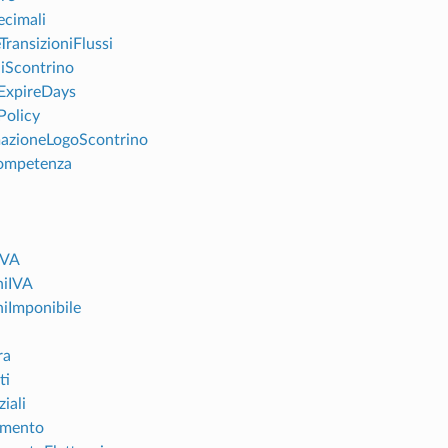
cimali
ransizioniFlussi
iScontrino
ExpireDays
olicy
azioneLogoScontrino
ompetenza
IVA
niIVA
niImponibile
ra
ti
iali
umento