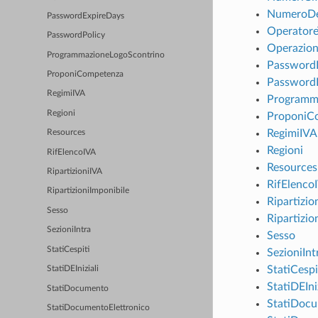
NumeroDe
PasswordExpireDays
OperatoreT
PasswordPolicy
Operazion
ProgrammazioneLogoScontrino
Password
ProponiCompetenza
PasswordP
RegimiIVA
Programm
Regioni
ProponiC
RegimiIVA
Resources
Regioni
RifElencoIVA
Resources
RipartizioniIVA
RifElenco
RipartizioniImponibile
Ripartizio
Sesso
Ripartizio
SezioniIntra
Sesso
StatiCespiti
SezioniInt
StatiCespi
StatiDEIniziali
StatiDEIniz
StatiDocumento
StatiDoc
StatiDocumentoElettronico