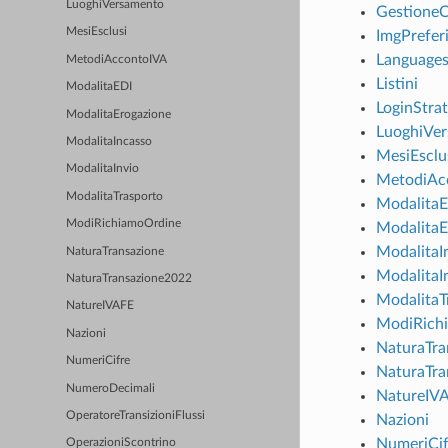
LuoghiVersamento
Gestione
MesiEsclusi
ImgPrefer
Language
MetodiAccontoIVA
Listini
ModalitaEDI
LoginStra
ModalitaErogazione
LuoghiVe
ModalitaIncasso
MesiEsclu
ModalitaInvio
MetodiAc
ModalitaTrasporto
ModalitaE
ModiRichiamoOrdine
ModalitaE
ModalitaI
NaturaTransazione
ModalitaI
NaturaTransazione2022
ModalitaT
NatureIVAFE
ModiRich
Nazioni
NaturaTra
NumeriCifre
NaturaTra
NumeroDecimali
NatureIV
OperatoreTransizioniFlussi
Nazioni
NumeriCif
OperazioniScontrino