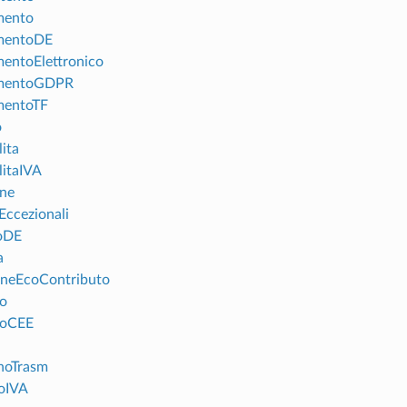
mento
mentoDE
entoElettronico
mentoGDPR
mentoTF
o
lita
litaIVA
one
Eccezionali
oDE
a
oneEcoContributo
o
poCEE
noTrasm
soIVA