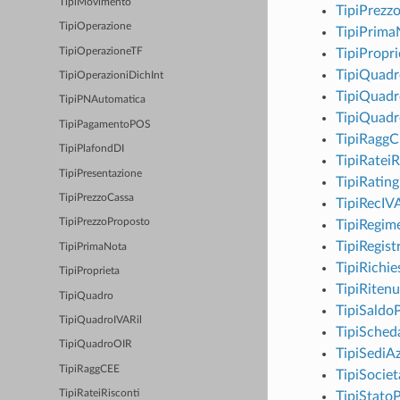
TipiMovimento
TipiPrezz
TipiOperazione
TipiPrima
TipiOperazioneTF
TipiPropri
TipiQuadr
TipiOperazioniDichInt
TipiQuadr
TipiPNAutomatica
TipiQuad
TipiPagamentoPOS
TipiRagg
TipiPlafondDI
TipiRateiR
TipiPresentazione
TipiRating
TipiPrezzoCassa
TipiRecIV
TipiPrezzoProposto
TipiRegim
TipiRegist
TipiPrimaNota
TipiRichi
TipiProprieta
TipiRitenu
TipiQuadro
TipiSaldoP
TipiQuadroIVARil
TipiSched
TipiQuadroOIR
TipiSediA
TipiRaggCEE
TipiSociet
TipiRateiRisconti
TipiStato