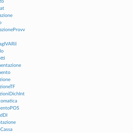
zo
tat
azione
o
azioneProvv
gIVARil
lo
tti
entazione
mento
zione
zioneTF
zioniDichInt
tomatica
mentoPOS
ndDI
ntazione
oCassa