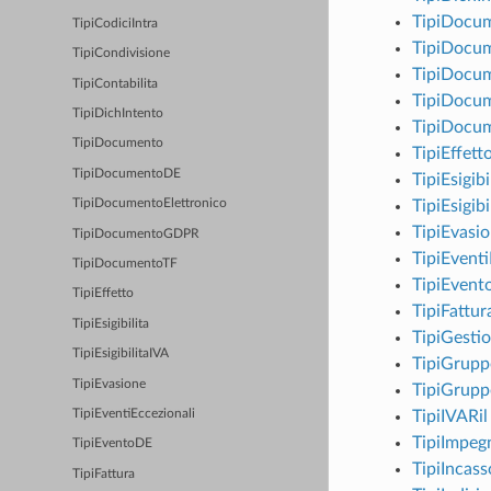
TipiDocu
TipiCodiciIntra
TipiDocu
TipiCondivisione
TipiDocum
TipiContabilita
TipiDocu
TipiDichIntento
TipiDocu
TipiDocumento
TipiEffett
TipiDocumentoDE
TipiEsigibi
TipiEsigibi
TipiDocumentoElettronico
TipiEvasi
TipiDocumentoGDPR
TipiEventi
TipiDocumentoTF
TipiEvent
TipiEffetto
TipiFattur
TipiEsigibilita
TipiGesti
TipiEsigibilitaIVA
TipiGrupp
TipiEvasione
TipiGrup
TipiIVARil
TipiEventiEccezionali
TipiImpeg
TipiEventoDE
TipiIncas
TipiFattura