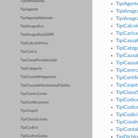
TipiAffidabilita
TipiAgent
TipiAgente
TipiAnagra
TipiAnag
TipiAgenteAbbinato
TipiCalco
TipiAnagrafica
TipiCarica
TipiAnagraficaGDPR
TipiCassa
TipiCalcoloProvv
TipiCateg
TipiCarica
TipiCausa
TipiCassaPrevidenziale
TipiCausa
TipiCategorie
TipiCentr
TipiCertif
TipiCausaleMagazzino
TipiCespit
TipiCausaleMovimentoFidelity
TipiClass
TipiCentroCosto
TipiCodic
TipiCertificazione
TipiCodic
TipiCespiti
TipiCodici
TipiClassiSconto
TipiCondi
TipiCodice
TipiContab
TipiDichI
TipiCodiceCassa