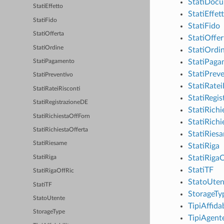
StatiDocu
StatiEffetto
StatiEffet
StatiFido
StatiFido
StatiOfferta
StatiOffer
StatiOrdine
StatiOrdi
StatiPaga
StatiPagamento
StatiPrev
StatiPreventivo
StatiRatei
StatiRateiRisconti
StatiRegi
StatiRegistrazioneDE
StatiRich
StatiRichiestaOffForn
StatiRichi
StatiRichiestaOfferta
StatiRies
StatiRiesame
StatiRiga
StatiRiga
StatiRiga
StatiTF
StatiRigaOffRic
StatoUten
StatiTF
StorageTy
StatoUtente
TipiAffidab
StorageType
TipiAgent