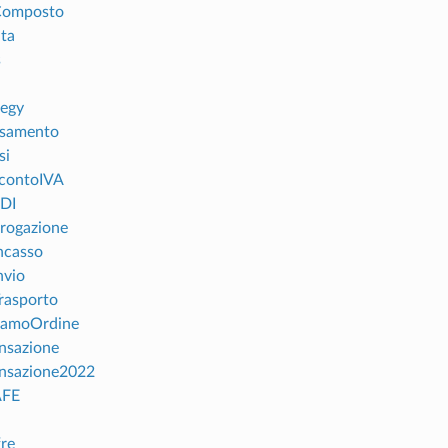
Composto
ita
s
tegy
rsamento
si
contoIVA
DI
rogazione
ncasso
nvio
rasporto
iamoOrdine
nsazione
nsazione2022
AFE
re