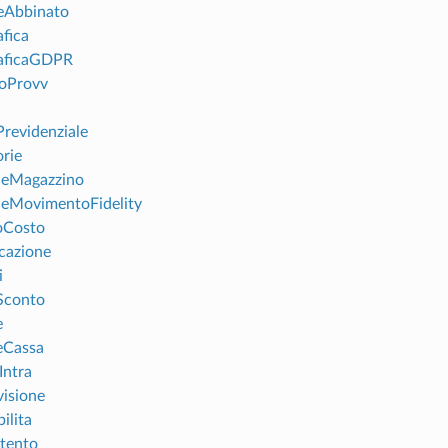
eAbbinato
fica
raficaGDPR
loProvv
Previdenziale
orie
leMagazzino
leMovimentoFidelity
oCosto
icazione
i
iSconto
e
eCassa
Intra
visione
ilita
ntento